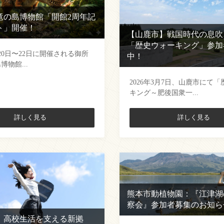
竜の島博物館「開館2周年記
ト」開催！
【山鹿市】戦国時代の息吹
「歴史ウォーキング」参加
月20日〜22日に開催される御所
中！
物館...
2026年3月7日、山鹿市にて
キング～肥後国衆一...
詳しく見る
詳しく見る
熊本市動植物園：『江津湖
察会』参加者募集のお知ら
】高校生活を支える新拠