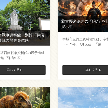
蒙古襲来絵詞の「絵7」を
展示中
南戦争資料館・別館「弾痕
宇城市立郷土資料館では、令
激戦の歴史を体感
（2026年）3月現在、「蒙...
原坂西南戦争資料館の展示情報
館「弾痕の家」...
詳しく見る
詳しく見る