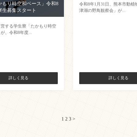
かもり時空和ベース」令和8
令和8年1月31日、熊本市動植
寮生募集スタート
津湖の野鳥観察会」が...
運営する学生寮「たかもり時空
が、令和8年度...
詳しく見る
詳しく見る
1
2
3
>