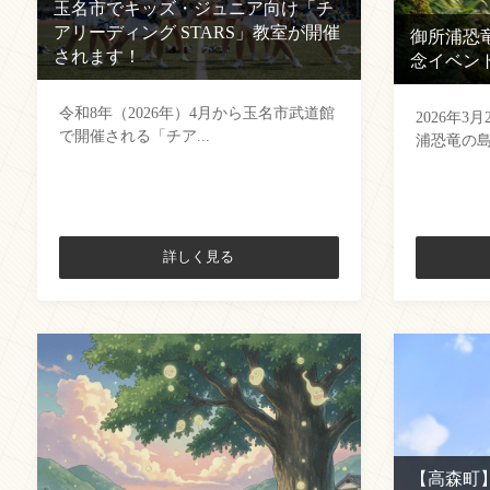
玉名市でキッズ・ジュニア向け「チ
アリーディング STARS」教室が開催
御所浦恐
されます！
念イベン
令和8年（2026年）4月から玉名市武道館
2026年3
で開催される「チア...
浦恐竜の島博
詳しく見る
【高森町