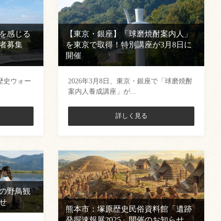
を感じる
【東京・銀座】「球磨焼酎案内人」
者募集
を東京で取得！特別講座が3月8日に
開催
「歴史ウォー
2026年3月8日、東京・銀座で「球磨焼酎
案内人養成講座」が...
詳しく見る
の野鳥観
せ
熊本市：塚原歴史民俗資料館「遺跡
発掘速報展2025」開催のお知らせ