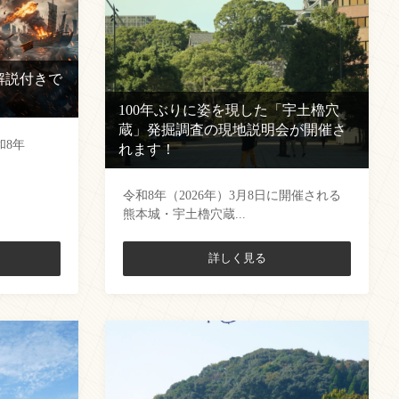
解説付きで
100年ぶりに姿を現した「宇土櫓穴
蔵」発掘調査の現地説明会が開催さ
和8年
れます！
令和8年（2026年）3月8日に開催される
熊本城・宇土櫓穴蔵...
詳しく見る