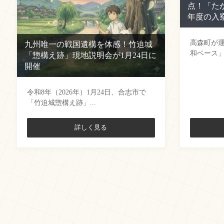
点！「た
年度の入
高森町が
九州唯一の戦国遺構を体感！竹迫城
和ベース」
「惣構え跡」現地説明会が1月24日に
開催
令和8年（2026年）1月24日、合志市で
「竹迫城惣構え跡」...
詳しく見る
投
稿