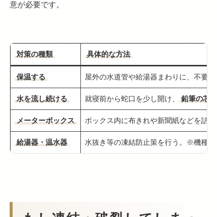
意が必要です。
対策の種類
具体的な方法
保温する
屋外の水道管や給湯器まわりに、不要な
水を流し続ける
就寝前から蛇口を少し開け、
鉛筆の芯
メーターボックス
ボックス内に布きれや新聞紙などを詰め
給湯器・温水器
水抜き等の凍結防止策を行う。※機種に