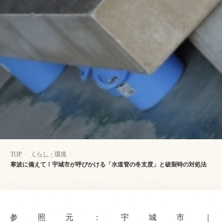
TOP
くらし・環境
>
>
寒波に備えて！宇城市が呼びかける「水道管の冬支度」と破裂時の対処法
参照元：宇城市｜