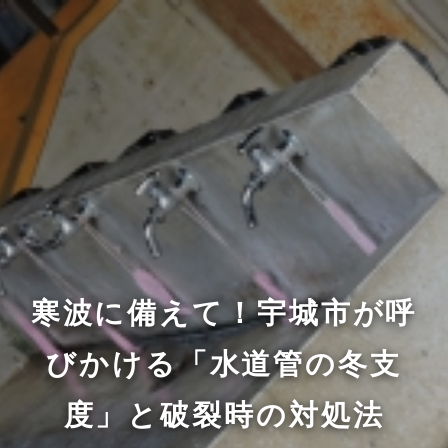
寒波に備えて！宇城市が呼
びかける「水道管の冬支
度」と破裂時の対処法