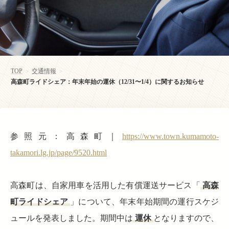
TOP
交通情報
>
>
高森町ライドシェア：年末年始の運休（12/31〜1/4）に関するお知らせ
参照元：高森町｜
https://www.town.kumamoto-
takamori.lg.jp/page/9520.html
高森町は、自家用車を活用した有償運送サービス「
高森
町ライドシェア
」について、年末年始期間の運行スケジ
ュールを発表しました。期間中は
運休
となりますので、