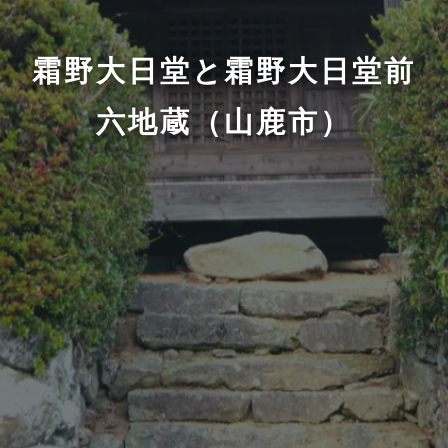
霜野大日堂と霜野大日堂前
六地蔵（山鹿市）