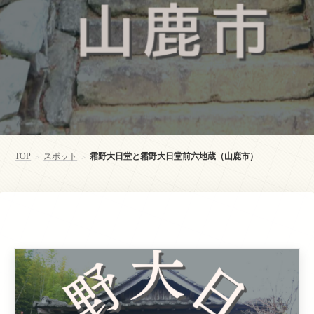
TOP
スポット
霜野大日堂と霜野大日堂前六地蔵（山鹿市）
>
>