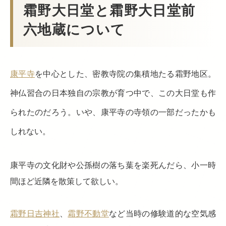
霜野大日堂と霜野大日堂前
六地蔵について
康平寺
を中心とした、密教寺院の集積地たる霜野地区。
神仏習合の日本独自の宗教が育つ中で、この大日堂も作
られたのだろう。いや、康平寺の寺領の一部だったかも
しれない。
康平寺の文化財や公孫樹の落ち葉を楽死んだら、小一時
間ほど近隣を散策して欲しい。
霜野日吉神社
、
霜野不動堂
など当時の修験道的な空気感