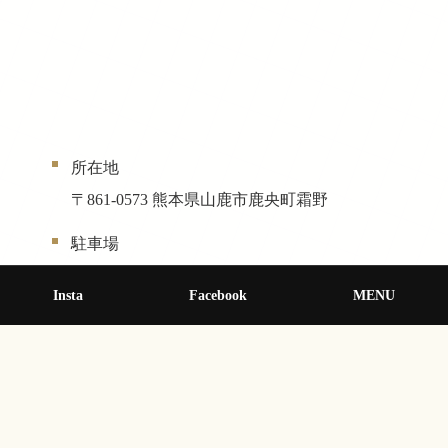
所在地
〒861-0573 熊本県山鹿市鹿央町霜野
駐車場
なし
Insta
Facebook
MENU
バス停
産交バス 仁王堂から16分
高速バス 鹿央 から30分