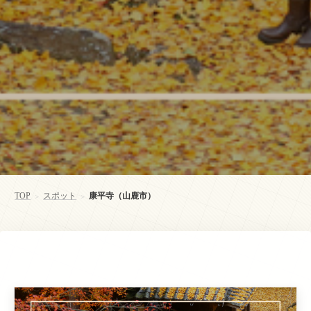
TOP
スポット
康平寺（山鹿市）
>
>