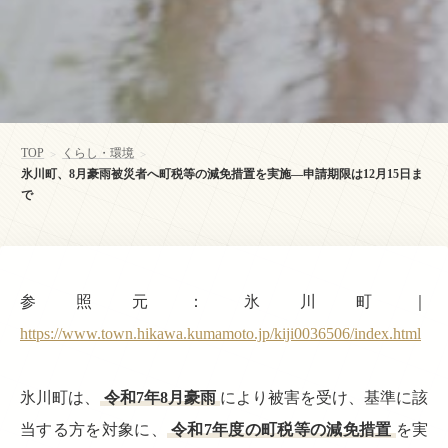
TOP
くらし・環境
>
>
氷川町、8月豪雨被災者へ町税等の減免措置を実施—申請期限は12月15日ま
で
参照元：氷川町｜
https://www.town.hikawa.kumamoto.jp/kiji0036506/index.html
氷川町は、
令和7年8月豪雨
により被害を受け、基準に該
当する方を対象に、
令和7年度の町税等の減免措置
を実