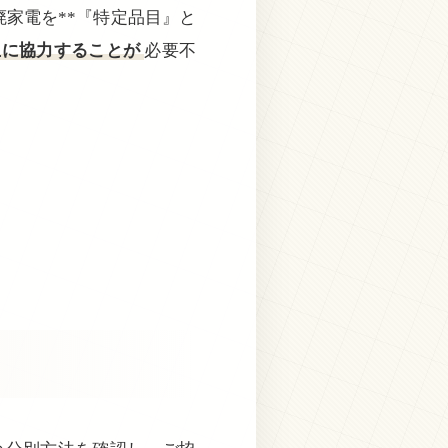
家電を**『特定品目』と
止に協力することが
必要不