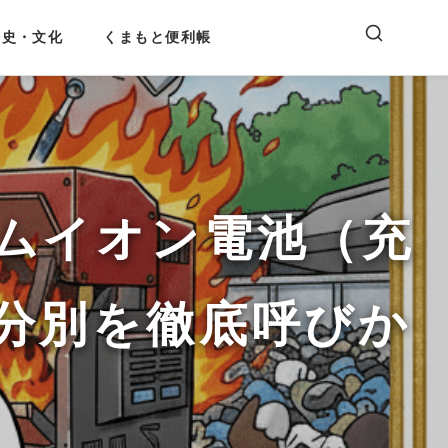
歴史・文化
くまもと便利帳
ムイオン電池（充
分別を徹底呼びか