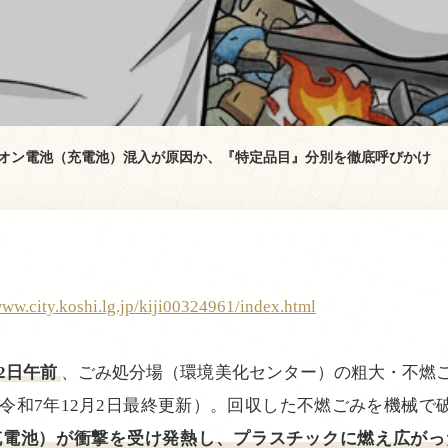
オン電池（充電池）混入が原因か、『特定品目』分別を徹底呼びかけ
www.city.koshi.lg.jp/kiji00324961/index.html
22日午前
、ごみ処分場（環境美化センター）の粗大・不燃
令和7年12月2日最終更新）。回収した不燃ごみを機械で
充電池）が衝撃を受け発熱し、プラスチックに燃え広がっ