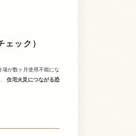
チェック）
分場が数ヶ月使用不能にな
ば、
住宅火災につながる恐