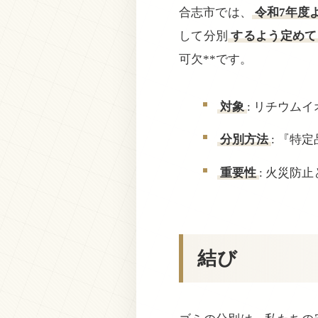
合志市では、
令和7年度
して分別
するよう定めて
可欠**です。
対象
: リチウム
分別方法
: 『特
重要性
: 火災防
結び