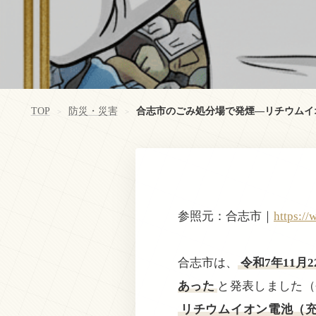
TOP
防災・災害
合志市のごみ処分場で発煙—リチウムイ
>
>
参照元：合志市｜
https://
合志市は、
令和7年11月
あった
と発表しました（
リチウムイオン電池（