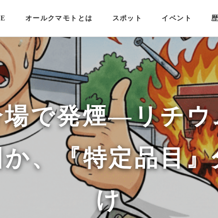
E
オールクマモトとは
スポット
イベント
分場で発煙—リチウ
因か、『特定品目』
け