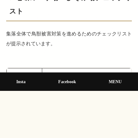
スト
集落全体で鳥獣被害対策を進めるためのチェックリスト
が提示されています。
チェック項目
具体的な例
Insta
Facebook
MENU
えづけ度
お墓のお供え物・ゴミ捨て場の生ゴミの放置 
ひそみ場
使っていない田畑に雑草が生い茂っている /