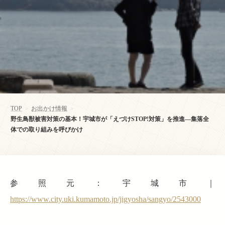
TOP
お出かけ情報
>
>
野生鳥獣被害対策の基本！宇城市が「えづけSTOP!対策」を推進—集落全
体での取り組みを呼びかけ
参照元：宇城市｜
https://www.city.uki.kumamoto.jp/jigyosha/sangyo/2543000