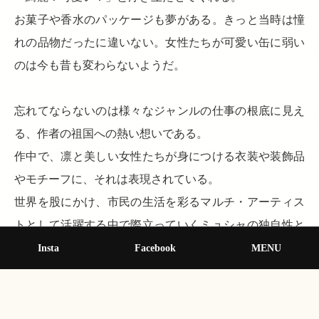
お菓子や香水のパッケージも夢がある。きっと当時は憧
れの品物だったに違いない。女性たちが可愛い缶に弱い
のは今も昔も変わらないようだ。
忘れてならないのは様々なジャンルの仕事の根底に見え
る、作者の祖国への熱い想いである。
作中で、凛と美しい女性たちが身につける衣装や装飾品
やモチーフに、それは表現されている。
世界を股にかけ、市民の生活を彩るマルチ・アーティス
トとして活躍する中で際立っていくミュシャの独自性と
芸術性は、今の現代アートの在り方にも通じている。
Insta
Facebook
MENU
本展では展示の最後に、マルチ・アーティストとして活
躍する蜷川実花や草間彌生など、美術館所蔵の現代アー
ト作品も紹介されている。参考にされたい。