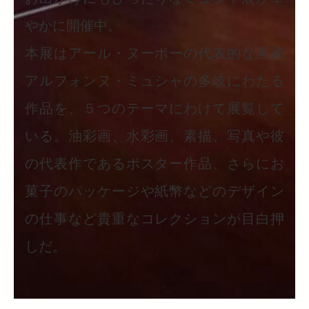
やかに開催中。
本展はアール・ヌーボーの代表的な画家
アルフォンヌ・ミュシャの多岐にわたる
作品を、５つのテーマにわけて展覧して
いる。油彩画、水彩画、素描、写真や彼
の代表作であるポスター作品、さらにお
菓子のパッケージや紙幣などのデザイン
の仕事など貴重なコレクションが目白押
しだ。