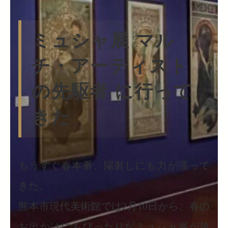
ミュシャ展 マル
チ・アーティスト
の先駆者 に行って
きた
もうすぐ春本番、陽射しにも力が漲って
きた。
熊本市現代美術館では2月10日から、春の
お出かけにもぴったりなミュシャ展が華