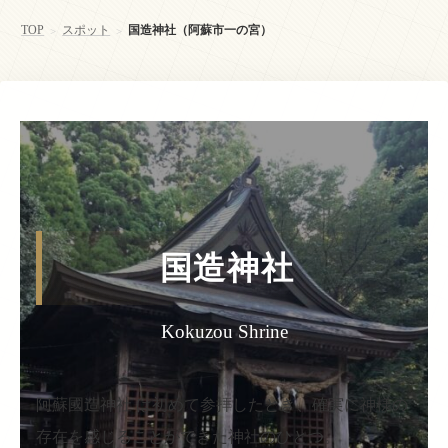
TOP
スポット
国造神社（阿蘇市一の宮）
>
>
国造神社
Kokuzou Shrine
阿蘇國造神社 は初めて参拝したとき、確実に神様の
存在を感じることができた神社のひとつ。