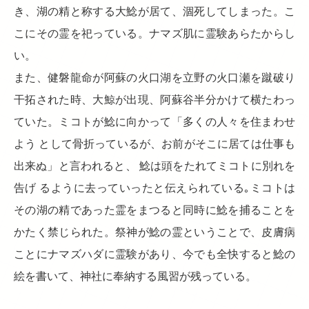
き、湖の精と称する大鯰が居て、涸死してしまった。こ
こにその霊を祀っている。ナマズ肌に霊験あらたからし
い。
また、健磐龍命が阿蘇の火口湖を立野の火口瀬を蹴破り
干拓された時、大鯨が出現、阿蘇谷半分かけて横たわっ
ていた。ミコトが鯰に向かって「多くの人々を住まわせ
よう として骨折っているが、お前がそこに居ては仕事も
出来ぬ」と言われると、 鯰は頭をたれてミコトに別れを
告げ るように去っていったと伝えられている｡ミコトは
その湖の精であった霊をまつると同時に鯰を捕ることを
かたく禁じられた。祭神が鯰の霊ということで、皮膚病
ことにナマズハダに霊験があり、今でも全快すると鯰の
絵を書いて、神社に奉納する風習が残っている。