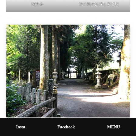
御神木
宮の橋の高欄と擬宝珠
Insta
Facebook
MENU
参道はまさに鎮守の杜に相応しい空間で、神妙な心持ち