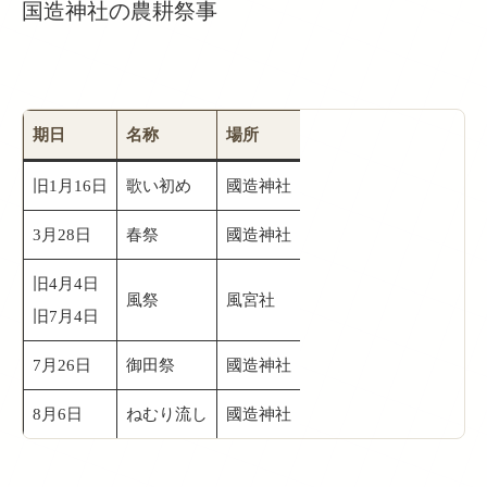
国造神社の農耕祭事
期日
名称
場所
旧1月16日
歌い初め
國造神社
3月28日
春祭
國造神社
旧4月4日
風祭
風宮社
旧7月4日
7月26日
御田祭
國造神社
8月6日
ねむり流し
國造神社