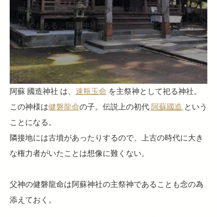
熊本県内屈指の歴史を持つ神社であり、延喜式 式内
社 でもある。阿蘇神社の北方にあり、北宮とも呼ば
れる。
阿蘇 國造神社 は、
速瓶玉命
を主祭神として祀る神社。
この神様は
健磐龍命
の子。伝説上の初代
阿蘇國造
という
ことになる。
隣接地には古墳があったりするので、上古の時代に大き
な権力者がいたことは想像に難くない。
父神の健磐龍命は阿蘇神社の主祭神であることも念の為
添えておく。