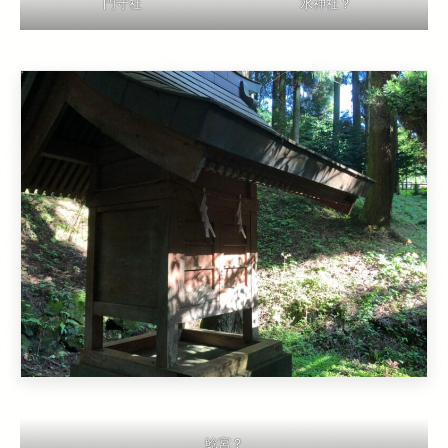
門守社
水神社？
鯰宮？