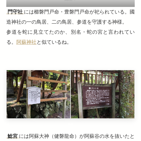
門守社
には櫛磐門戸命・豊磐門戸命が祀られている。國
造神社の一の鳥居、二の鳥居、参道を守護する神様。
参道を蛇に見立てたのか、別名・蛇の宮と言われてい
る。
阿蘇神社
と似ているね。
鯰宮
には阿蘇大神（健磐龍命）が阿蘇谷の水を抜いたと