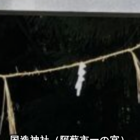
国造神社（阿蘇市一の宮）