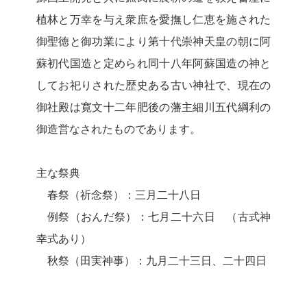
植林と万幸を与え衆庶を愛撫し仁恵を施された
御聖徳と御功業により第十代崇神天皇の朝に阿
蘇初代国造と定められ同十八年阿蘇国造の神と
してお祀りされた歴史ある古い神社で、現在の
御社殿は寛文十二年肥後の藩主細川五代綱利の
御造営なされたものであります。
主な祭典
春祭（祈念祭）：三月二十八日
例祭（おんだ祭）：七月二十六日 （古式神
幸式あり）
秋祭（田実神事）：九月二十三日、二十四日