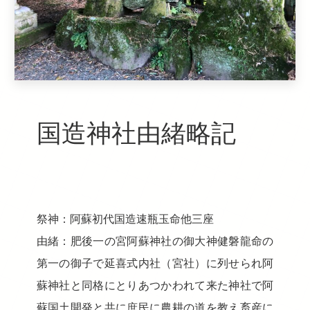
国造神社由緒略記
祭神：阿蘇初代国造速瓶玉命他三座
由緒：肥後一の宮阿蘇神社の御大神健磐龍命の
第一の御子で延喜式内社（宮社）に列せられ阿
蘇神社と同格にとりあつかわれて来た神社で阿
蘇国土開発と共に庶民に農耕の道を教え畜産に