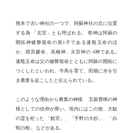
熊本で古い神社の一つで、阿蘇神社の北に位置
する為 「北宮」とも呼ばれる。 祭神は阿蘇の
開拓神健磐龍命の第1子である速瓶玉命のほ
か、雨宮媛命、高橋神、火宮神の 4神である｡
速瓶玉命は父の健磐龍命とともに阿蘇の開拓に
つくしたといわれ、牛馬を育て、田畑に水を引
き農業を起こしたと伝えられている｡
このような理由から農業の神様、 五穀豊穣の神
様としての信仰が厚い。境内にはこの他、大鯰
の霊を祀った 「鯰宮」、「手野の大杉」、「白
蛇の桧」 などがある。