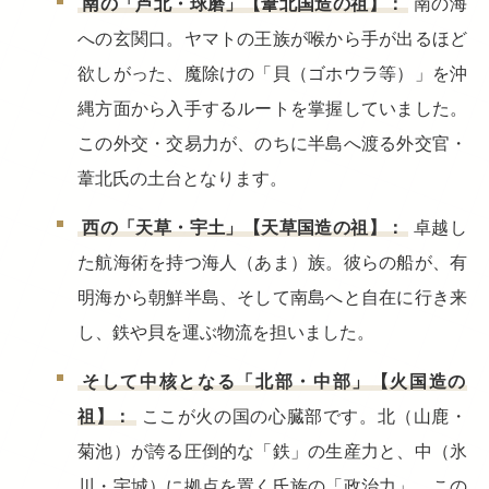
南の「芦北・球磨」【葦北国造の祖】：
南の海
への玄関口。ヤマトの王族が喉から手が出るほど
欲しがった、魔除けの「貝（ゴホウラ等）」を沖
縄方面から入手するルートを掌握していました。
この外交・交易力が、のちに半島へ渡る外交官・
葦北氏の土台となります。
西の「天草・宇土」【天草国造の祖】：
卓越し
た航海術を持つ海人（あま）族。彼らの船が、有
明海から朝鮮半島、そして南島へと自在に行き来
し、鉄や貝を運ぶ物流を担いました。
そして中核となる「北部・中部」【火国造の
祖】：
ここが火の国の心臓部です。北（山鹿・
菊池）が誇る圧倒的な「鉄」の生産力と、中（氷
川・宇城）に拠点を置く氏族の「政治力」。この