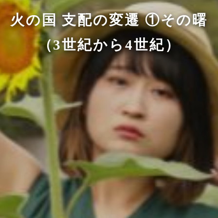
火の国 支配の変遷 ①その曙
（3世紀から4世紀）