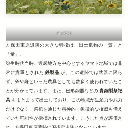
向日葵畑
方保田東原遺跡の大きな特徴は、出土遺物の「質」と
「量」。
弥生時代当時、近畿地方を中心とするヤマト地域では非
常に貴重とされた
鉄製品
が、この遺跡では武器に限ら
ず、斧や鎌といった農具としても数多く使われていたこ
とが分かっています。また、巴形銅器などの
青銅製祭祀
具
もまとまって出土しており、この地域が生産力や武力
だけでなく、祭祀を通じた精神的・象徴的な権威も備え
ていた可能性が指摘されています。こうした点が評価さ
れ、方保田東原遺跡は国指定史跡となっています。