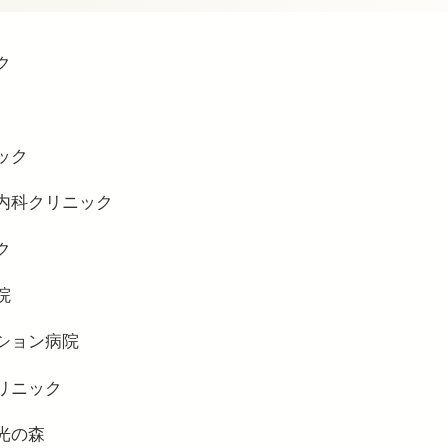
ク
ック
内科クリニック
ク
院
ション病院
リニック
光の森