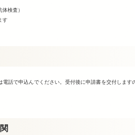
抗体検査）
ます
は電話で申込んでください。受付後に申請書を交付します
。
機関