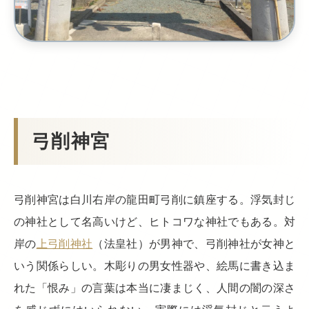
弓削神宮
弓削神宮は白川右岸の龍田町弓削に鎮座する。浮気封じ
の神社として名高いけど、ヒトコワな神社でもある。対
岸の
上弓削神社
（法皇社）が男神で、弓削神社が女神と
いう関係らしい。木彫りの男女性器や、絵馬に書き込ま
れた「恨み」の言葉は本当に凄まじく、人間の闇の深さ