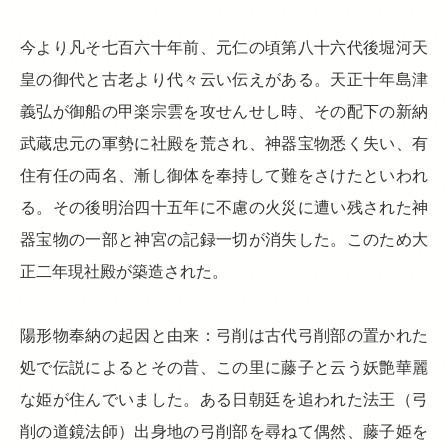
今より凡そ七百六十年前、元仁の頃第八十六代後堀河天
皇の御代と古老より代々云い伝えがある。天正十年島津
義弘が御船の甲楽宗雲を攻せんせし時、その配下の新納
武蔵忠元の軍勢に社殿を荒され、神器宝物悉く失い、有
住有任の両名、漸し御体を奉持して難をさけたといわれ
る。その後明治四十五年に不慮の火災に遭い残された神
器宝物の一部と神宮の記録一切が消失した。このため大
正二年現社殿が築造された。
陽形物奉納の起因と由来：弓削は古代弓削部の置かれた
処で伝説によるとその昔、この里に藤子と云う妖艶華麗
な姫が住んでいました。ある日朝廷を追われた法王（弓
削の道鏡法師）出身地の弓削部を尋ねて偶然、藤子姫を