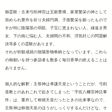
御霊験：古来弓削神宮は五穀豊穣、家業繁栄の神として
崇められ豊作を祈り夫婦円満、子孫繁栄を願ったもので
すが特に陰陽茎の弱筋、子宝に恵まれない人、縁遠き男
女、下の病に悩む人、夫婦間の不和、浮気封じの問題解
決等多くの霊験があります。
それが祈願成就の陰陽形物奉納となっています。これら
の御願いを持つ参詣者も数多く毎日香華の絶えることは
ありません。
個人的な解釈：主祭神は孝謙天皇ということだが、弓削
道教とのあれこれで起きてしまった「宇佐八幡宮神託事
件」は、重祚して称徳天皇だったときの出来事なので、
主祭神は称徳天皇のほうがしっくりするんだけどな。そ