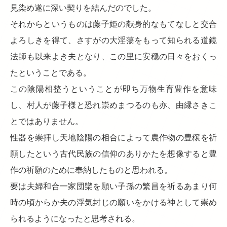
見染め遂に深い契りを結んだのでした。
それからというものは藤子姫の献身的なもてなしと交合
よろしきを得て、さすがの大淫蕩をもって知られる道鏡
法師も以来よき夫となり、この里に安穏の日々をおくっ
たということである。
この陰陽相整うということが即ち万物生育豊作を意味
し、村人が藤子様と恐れ崇めまつるのも亦、由縁さきこ
とではありません。
性器を崇拝し天地陰陽の相合によって農作物の豊穣を祈
願したという古代民族の信仰のありかたを想像すると豊
作の祈願のために奉納したものと思われる。
要は夫婦和合一家団欒を願い子孫の繁昌を祈るあまり何
時の頃からか夫の浮気封じの願いをかける神として崇め
られるようになったと思考される。