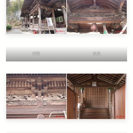
拝殿
破風