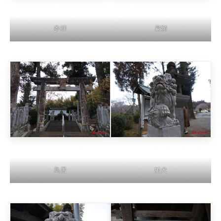
扁額
参拝
鳥居
狛犬