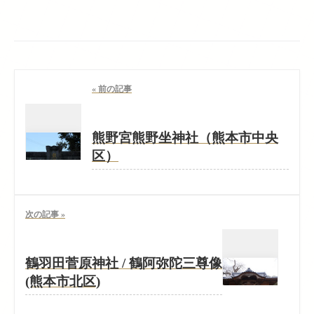
« 前の記事
熊野宮熊野坐神社（熊本市中央
区）
次の記事 »
鶴羽田菅原神社 / 鶴阿弥陀三尊像
(熊本市北区)