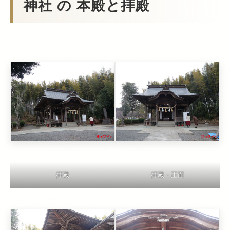
神社 の 本殿と拝殿
拝殿
拝殿・正面