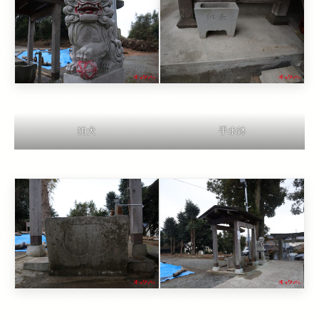
狛犬
手水鉢