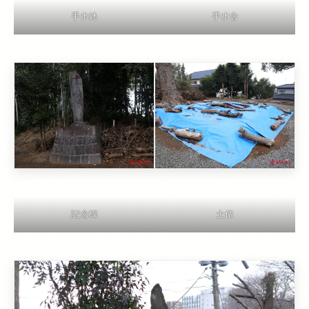
手水鉢
手水舎
記念碑
土俵