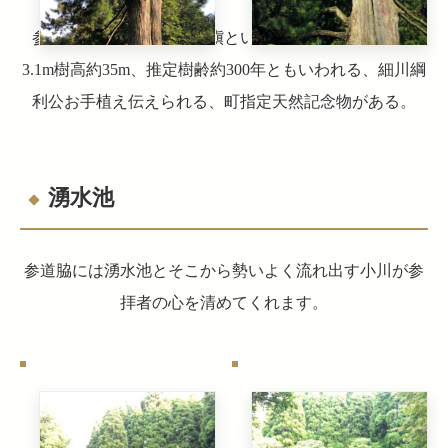
参道脇には小糸家の高野槇という巨木があり、幹周約
3.1m樹高約35m、推定樹齢約300年ともいわれる、細川綱
利公お手植え伝えられる、町指定天然記念物がある。
湧水池
参道脇には湧水池とそこから勢いよく流れ出す小川が参
拝者の心を清めてくれます。