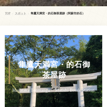
TOP
スポット
隼鷹天満宮・的石御茶屋跡（阿蘇市的石）
>
>
隼鷹天満宮・的石御
茶屋跡
Hayataka Tenmangu – Matishi Break Station