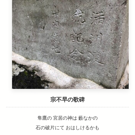
宗不早の歌碑
隼鷹の 宮居の神は 藪なかの
石の破片にて おはしけるかも