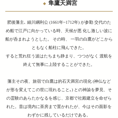
隼鷹天満宮
肥後藩主､ 細川綱利公 (1661年~1712年) が参勤 交代のた
め船で江戸に向かっている時、天候が悪 化し激しい波に
船が呑まれようとした。 その時、 一羽の白鷹がどこから
ともなく船柱に飛んできた。
すると荒れ狂う波はたちまち静まり、つつがなく 渡航を
終えて無事に上陸することができた。
藩主その夜、旅宿で白鷹は的石天満宮の現化 (神仏など
が形を変えてこの世に現れること｡) との神諭を夢見、そ
の霊験のあらたかなるを感じ、京都で社殿建立を命ぜら
れた。昔は境内に茶房まで置かれたが、今はその面影を
わずかに残しているだけである。