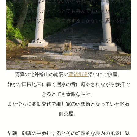
後輩に素敵な神社はないかと尋ねられ、隼鷹天満宮
を紹介したところとても喜んでもらえた。
もはや神社ソムリエを自称するしかないと思う今日
この頃。
私自身、まだ一度しか参拝できていませんが、火山
と水を感じることができる素敵な神社。
阿蘇の北外輪山の南麓の
豊後街道
沿いにご鎮座。
静かな田園地帯に轟く湧水の音に癒やされながら参拝で
きるとても素敵な神社。
また傍らに参勤交代で細川家の休憩所となっていた的石
御茶屋。
早朝、朝靄の中参拝するとその幻想的な境内の風景に魅