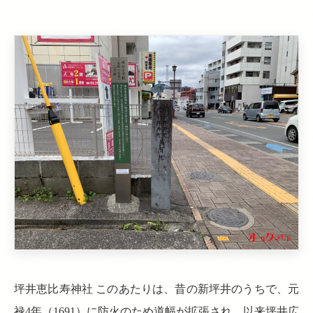
坪井恵比寿神社 このあたりは、昔の新坪井のうちで、元
禄4年（1691）に防火のため道幅が拡張され、以来坪井広