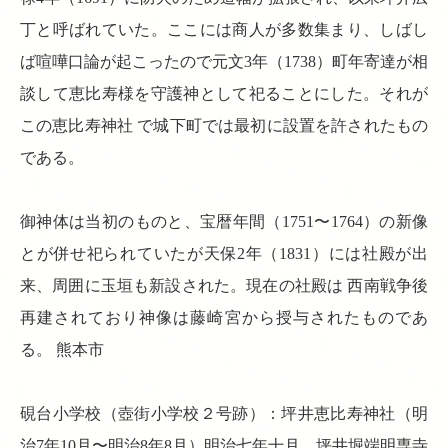
丁と呼ばれていた。ここには商人が多数集まり、しばし
ば喧嘩口論が起こったので元文3年（1738）町年寄達が相
談して恵比寿様を守護神として祀ることにした。それが
この恵比寿神社 で城下町では最初に設置を許されたもの
である。
御神体は当初のものと、宝暦年間（1751〜1764）の新像
とが併せ祀られていたが天保2年（1831）には社殿が出
来、周囲に玉垣も新設された。現在の社殿は 西南戦争後
再建されており神像は藤崎宮から授与されたものであ
る。 熊本市
硯台小学校（壺街小学校２号跡）：坪井恵比寿神社（明
治7年10月〜明治8年8月）明治七年十月、坪井堀端明専寺