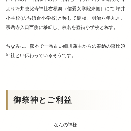
より坪井恵比寿神社右横奥（信愛女学院東側）にて 坪井
小学校(のち碩台小学校)と称して開校。明治八年九月、
宗岳寺入口西側に移転し、校名を壺街小学校と称す。
ちなみに、熊本で一番古い細川藩主からの奉納の恵比須
神社とい伝わっているそうです。
御祭神とご利益
なんの神様