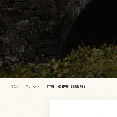
TOP
スポット
門前川眼鏡橋（御船町）
>
>