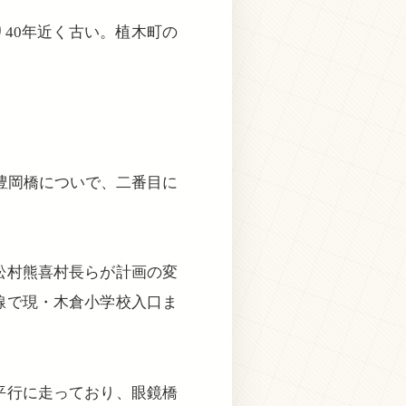
り40年近く古い。植木町の
は豊岡橋についで、二番目に
松村熊喜村長らが計画の変
線で現・木倉小学校入口ま
平行に走っており、眼鏡橋