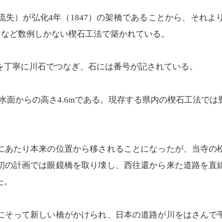
流失）が弘化4年（1847）の架橋であることから、それよ
2）など数例しかない楔石工法で築かれている。
を丁寧に川石でつなぎ、石には番号が記されている。
m、水面からの高さ4.6mである。現存する県内の楔石工法で
にあたり本来の位置から移されることになったが、当寺の
初の計画では眼鏡橋を取り壊し、西往還から来た道路を直
た。
にそって新しい橋がかけられ、日本の道路が川をはさんで