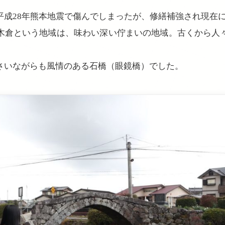
平成28年熊本地震で傷んでしまったが、修繕補強され現在
木倉という地域は、味わい深い佇まいの地域。古くから人
さいながらも風情のある石橋（眼鏡橋）でした。