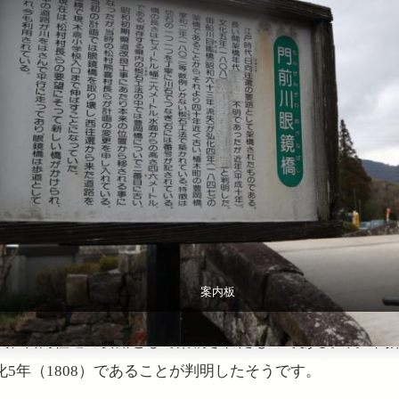
案内板
代、日向往還の要路として架橋されたものである。長い間
化5年（1808）であることが判明したそうです。