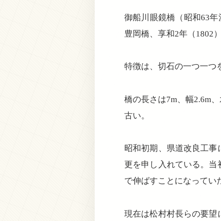
御船川眼鏡橋（昭和63年
豊岡橋、享和2年（180
特徴は、切石の一つ一つ
橋の長さは7m、幅2.6
古い。
昭和初期、県道改良工事
更を申し入れている。当
で伸ばすことになってい
現在は松村村長らの要望