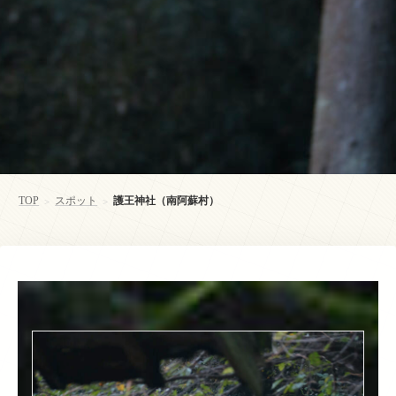
TOP
スポット
護王神社（南阿蘇村）
>
>