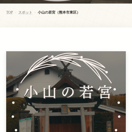
TOP
スポット
小山の若宮（熊本市東区）
>
>