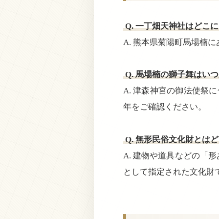
Q. 一丁畑天神社はどこ
A. 熊本県菊陽町馬場
Q. 馬場楠の獅子舞はい
A. 津森神宮の御法使祭
年をご確認ください。
Q. 無形民俗文化財とは
A. 建物や道具などの
として指定された文化財