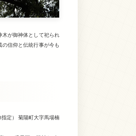
神木が御神体として祀られ
域の信仰と伝統行事が今も
.23指定） 菊陽町大字馬場楠