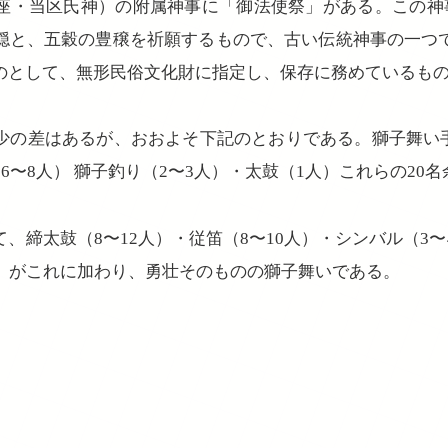
座・当区氏神）の附属神事に「御法使祭」がある。この神事
穏と、五穀の豊穣を祈願するもので、古い伝統神事の一つ
のとして、無形民俗文化財に指定し、保存に務めているも
少の差はあるが、おおよそ下記のとおりである。獅子舞い手（
（6〜8人） 獅子釣り（2〜3人）・太鼓（1人）これらの20
、締太鼓（8〜12人）・従笛（8〜10人）・シンバル（3〜
人）がこれに加わり、勇壮そのものの獅子舞いである。