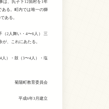
は、氏子下12箇村を1年
である。町内では唯一の獅
のである。
2人舞い・4〜6人） 三
名余が、これにあたる。
4人）・鼓（3〜4人）・塩
菊陽町教育委員会
平成6年3月建立