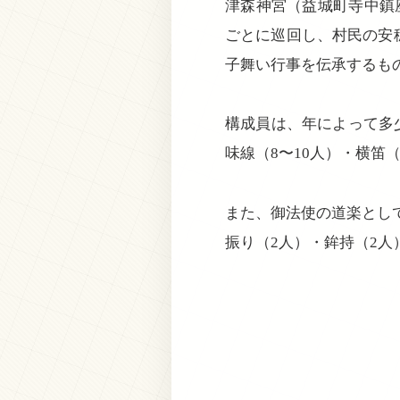
津森神宮（益城町寺中鎮
ごとに巡回し、村民の安
子舞い行事を伝承するも
構成員は、年によって多
味線（8〜10人）・横笛
また、御法使の道楽として
振り（2人）・鉾持（2