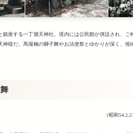
と鎮座する一丁畑天神社。境内には公民館が併設され、ご
天神様だ。馬場楠の獅子舞やお法使祭とゆかりが深く、地
子舞
（昭和54.2