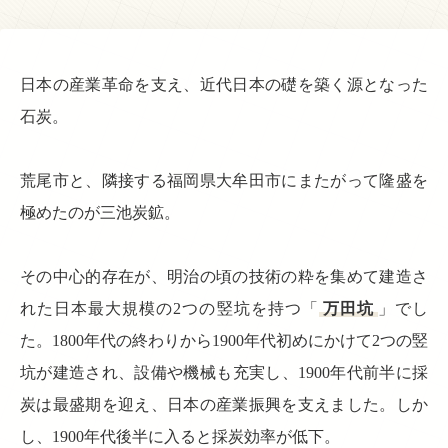
日本の産業革命を支え、近代日本の礎を築く源となった
石炭。
荒尾市と、隣接する福岡県大牟田市にまたがって隆盛を
極めたのが三池炭鉱。
その中心的存在が、明治の頃の技術の粋を集めて建造さ
れた日本最大規模の2つの竪坑を持つ「
万田坑
」でし
た。1800年代の終わりから1900年代初めにかけて2つの竪
坑が建造され、設備や機械も充実し、1900年代前半に採
炭は最盛期を迎え、日本の産業振興を支えました。しか
し、1900年代後半に入ると採炭効率が低下。