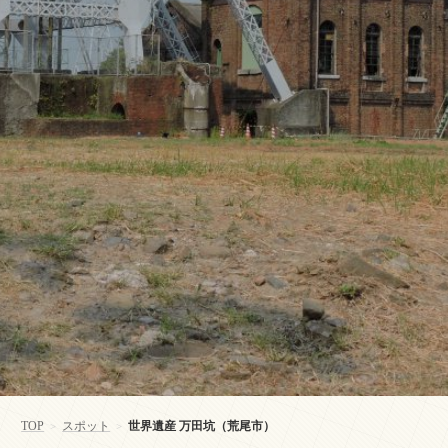
TOP
スポット
世界遺産 万田坑（荒尾市）
>
>