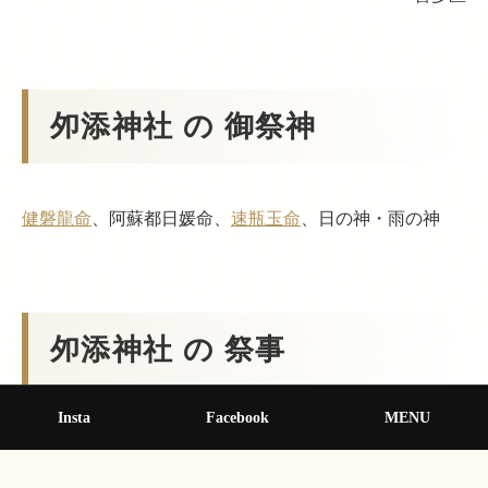
夘添神社 の 御祭神
健磐龍命
、阿蘇都日媛命、
速瓶玉命
、日の神・雨の神
夘添神社 の 祭事
Insta
Facebook
MENU