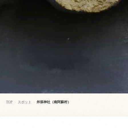
TOP
スポット
夘添神社（南阿蘇村）
>
>