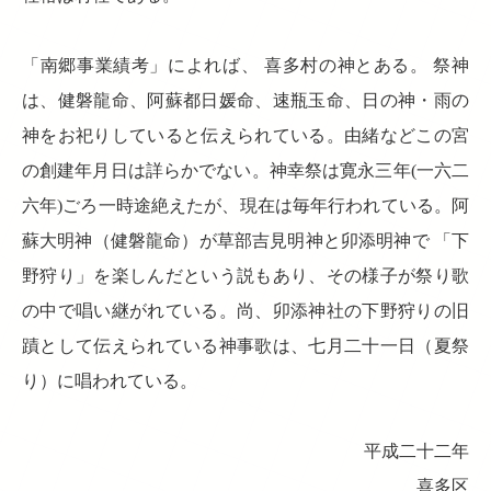
「南郷事業績考」によれば、 喜多村の神とある。 祭神
は、健磐龍命、阿蘇都日媛命、速瓶玉命、日の神・雨の
神をお祀りしていると伝えられている。由緒などこの宮
の創建年月日は詳らかでない。神幸祭は寛永三年(一六二
六年)ごろ一時途絶えたが、現在は毎年行われている。阿
蘇大明神（健磐龍命）が草部吉見明神と卯添明神で 「下
野狩り」を楽しんだという説もあり、その様子が祭り歌
の中で唱い継がれている。尚、卯添神社の下野狩りの旧
蹟として伝えられている神事歌は、七月二十一日（夏祭
り）に唱われている。
平成二十二年
喜多区