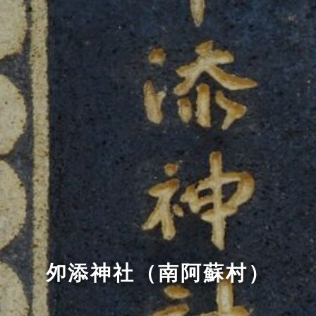
夘添神社（南阿蘇村）