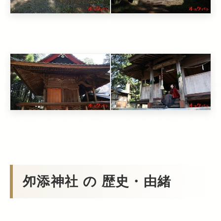
夘添神社 の 歴史・由緒