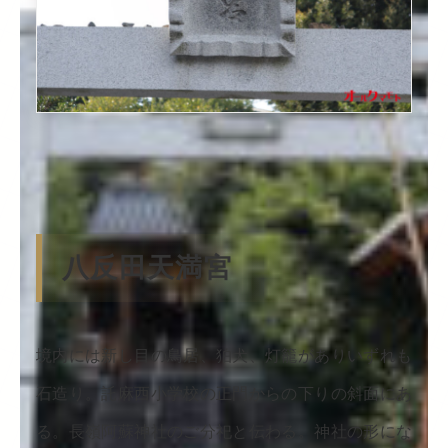
八反田天満宮
境内には新し目の鳥居、狛犬、灯籠がありいずれも
石造り。託麻西小学校の正門からの下りの斜面にあ
る。長嶺阿蘇神社のご分祀と伝わる。神社の形にな