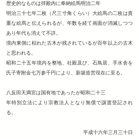
歴史的なものは拝殿内に奉納絵馬明治二年
明治三十七年二枚（尺三寸角くらい）大絵馬の二枚は貴
重な絵馬と伝えられるが、年数を経て画面が消滅しつつ
あり年代も消えて不詳。
境内東側に枯れた古木が残されているが百年以上の古木
と思われる。
昭和二十五年境内を整地、社殿及び、石鳥居、手水舎を
氏子寄附金七万参千円により、新築造営現在に至る。
八反田天満宮は国有地であったが昭和二十三
年特別立法により宗教法人となり無償で譲渡登記され
る。
平成十六年三月三十日