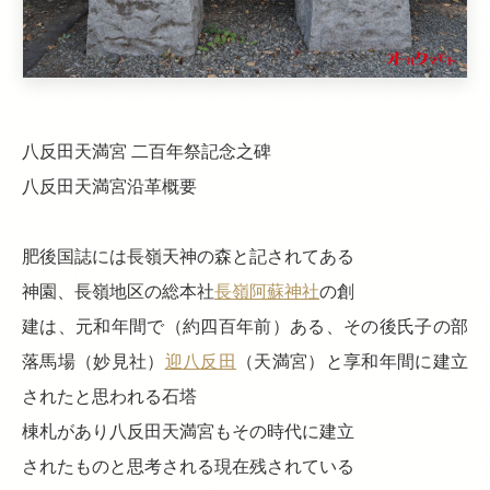
八反田天満宮 二百年祭記念之碑
八反田天満宮沿革概要
肥後国誌には長嶺天神の森と記されてある
神園、長嶺地区の総本社
長嶺阿蘇神社
の創
建は、元和年間で（約四百年前）ある、その後氏子の部
落馬場（妙見社）
迎八反田
（天満宮）と享和年間に建立
されたと思われる石塔
棟札があり八反田天満宮もその時代に建立
されたものと思考される現在残されている