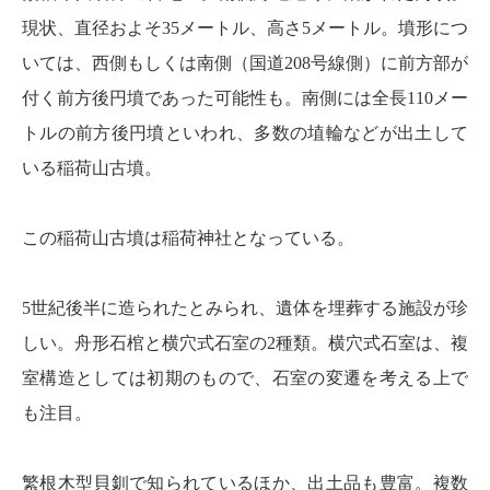
現状、直径およそ35メートル、高さ5メートル。墳形につ
いては、西側もしくは南側（国道208号線側）に前方部が
付く前方後円墳であった可能性も。南側には全長110メー
トルの前方後円墳といわれ、多数の埴輪などが出土して
いる稲荷山古墳。
この稲荷山古墳は稲荷神社となっている。
5世紀後半に造られたとみられ、遺体を埋葬する施設が珍
しい。舟形石棺と横穴式石室の2種類。横穴式石室は、複
室構造としては初期のもので、石室の変遷を考える上で
も注目。
繁根木型貝釧で知られているほか、出土品も豊富。複数