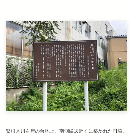
繁根木川右岸の台地上。南側縁辺近くに築かれた円墳。