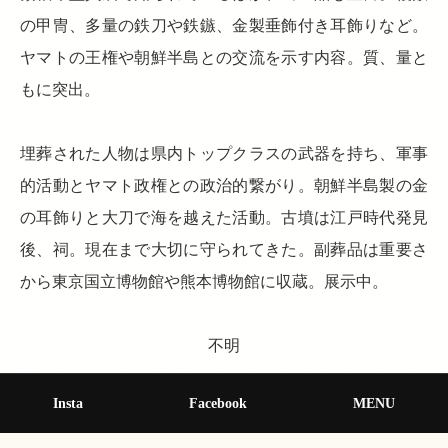
の甲冑、多量の鉄刀や鉄鏃、金製垂飾付き耳飾りなど。
ヤマトの王権や朝鮮半島との交流を示す内容。質、量と
もに突出。
埋葬された人物は県内トップクラスの武器を持ち、軍事
的活動とヤマト政権との政治的繋がり。朝鮮半島製の金
の耳飾りと大刀で海を越えた活動。古墳は江戸時代発見
後、祠。現在まで大切に守られてきた。副葬品は重要さ
から東京国立博物館や熊本博物館に収蔵。展示中。
不明
Insta
Facebook
MENU