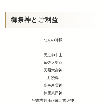
御祭神とご利益
なんの神様
天之御中主
須佐之男命
天照大御神
月読尊
高皇産霊神
神産巣日神
宇摩志阿斯訶備比古遅神