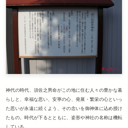
神代の時代、須佐之男命がこの地に住む人々の豊かな暮
らしと、幸福な思い、安寧の心、発展・繁栄の心といっ
た思いが永遠に続くよう、その念いを御神体に込め授け
たもの。時代が下るとともに、姿形や神社の名称は機転
している。