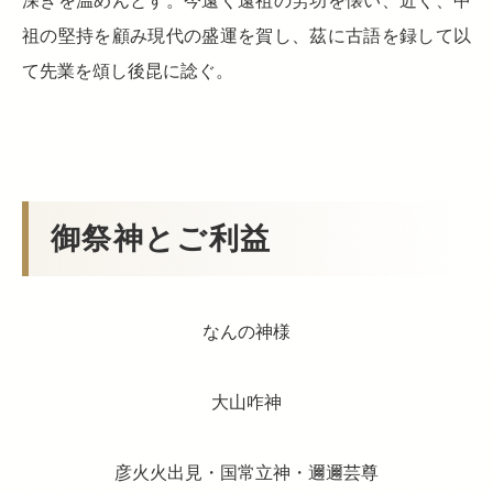
深きを温めんとす。今遠く遠祖の労功を懐い、近く、中
祖の堅持を顧み現代の盛運を賀し、茲に古語を録して以
て先業を頌し後昆に諗ぐ。
御祭神とご利益
なんの神様
大山咋神
彦火火出見・国常立神・邇邇芸尊