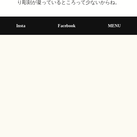
り彫刻が凝っているところって少ないからね。
Insta
Facebook
MENU
黒石日吉神社の沿革
年月
出来事
1728年・享保13年9月
創建
昭和２０年ころ
法人登記
年月
出来事