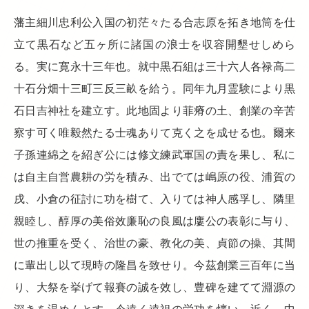
藩主細川忠利公入国の初茫々たる合志原を拓き地筒を仕
立て黒石など五ヶ所に諸国の浪士を収容開墾せしめら
る。実に寛永十三年也。就中黒石組は三十六人各禄高二
十石分畑十三町三反三畝を給う。同年九月霊験により黒
石日吉神社を建立す。此地固より菲瘠の土、創業の辛苦
察す可く唯毅然たる士魂ありて克く之を成せる也。爾来
子孫連綿之を紹ぎ公には修文練武軍国の責を果し、私に
は自主自営農耕の労を積み、出でては嶋原の役、浦賀の
戌、小倉の征討に功を樹て、入りては神人感孚し、隣里
親睦し、醇厚の美俗效廉恥の良風は廔公の表彰に与り、
世の推重を受く、治世の豪、教化の美、貞節の操、其間
に輩出し以て現時の隆昌を致せり。今茲創業三百年に当
り、大祭を挙げて報賽の誠を效し、豊碑を建てて淵源の