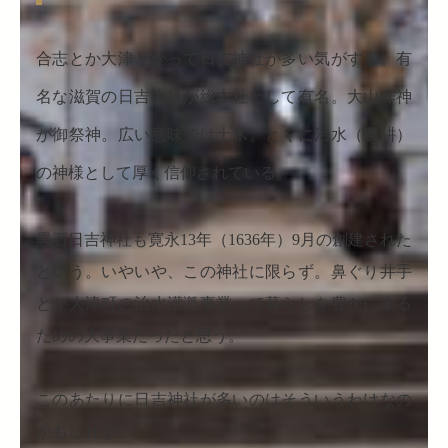
合志とか大津とかって日吉神社が多い気がする。有
名な滋賀の日吉大社が総本社として有名。大山咋神
が御祭神。広い意味では土木。とくに治水（農耕）
の神様として厚く信仰されている。
黒石日吉神社も寛永13年（1636年）9月の創建された
という。いやいや、この神社に限らず。鼻ぐり井手
とか大津町の治水灌漑事業って暮らしを豊かにする
ための大事業だったと思う。
このあたりに日吉神社が多いのはそういうわけなの
かもしれない。