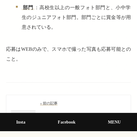
部門
：高校生以上の一般フォト部門と、小中学
生のジュニアフォト部門。部門ごとに賞金等が用
意されている。
応募はWEBのみで、スマホで撮った写真も応募可能との
こと。
« 前の記事
Insta
Facebook
MENU
【終了】小泉八雲没後120年記念
事業「現在に生きる ハーン」