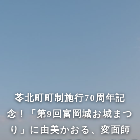
苓北町町制施行70周年記
念！「第9回富岡城お城まつ
り」に由美かおる、変面師