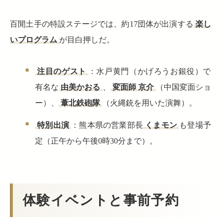
百閒土手の特設ステージでは、約17団体が出演する
楽し
いプログラム
が目白押しだ。
注目のゲスト
：水戸黄門（かげろうお銀役）で
有名な
由美かおる
、
変面師 京介
（中国変面ショ
ー）、
葦北鉄砲隊
（火縄銃を用いた演舞）。
特別出演
：熊本県の営業部長
くまモン
も登場予
定（正午から午後0時30分まで）。
体験イベントと事前予約