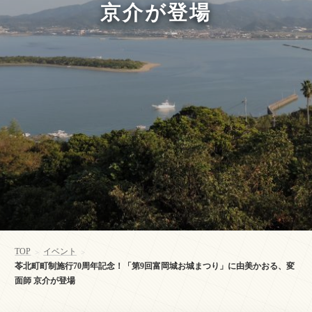
京介が登場
TOP
イベント
>
>
苓北町町制施行70周年記念！「第9回富岡城お城まつり」に由美かおる、変
面師 京介が登場