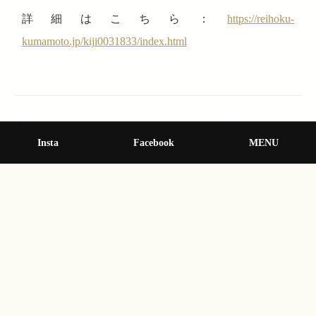
詳細はこちら：
https://reihoku-
kumamoto.jp/kiji0031833/index.html
Insta
Facebook
MENU
« 前の記事
苓北町町制施行70周年記念！
「第9回富岡城お城まつり」に由
美かおる、変面師 京介が登場
次の記事 »