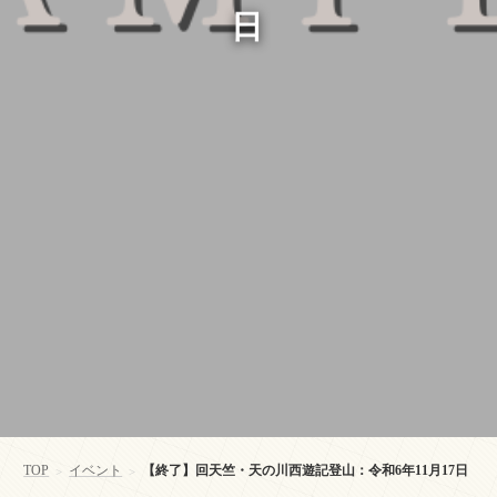
日
TOP
イベント
【終了】回天竺・天の川西遊記登山：令和6年11月17日
>
>