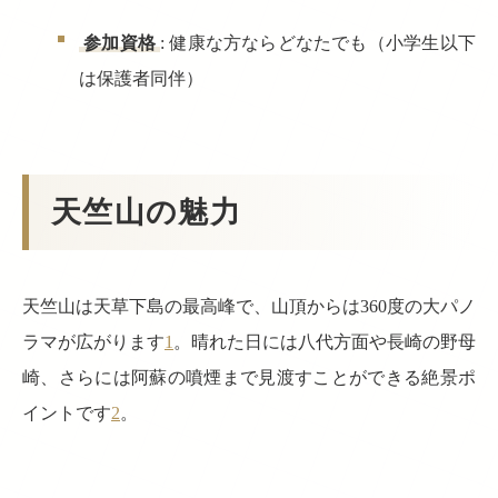
参加資格
: 健康な方ならどなたでも（小学生以下
は保護者同伴）
天竺山の魅力
天竺山は天草下島の最高峰で、山頂からは360度の大パノ
ラマが広がります
1
。晴れた日には八代方面や長崎の野母
崎、さらには阿蘇の噴煙まで見渡すことができる絶景ポ
イントです
2
。