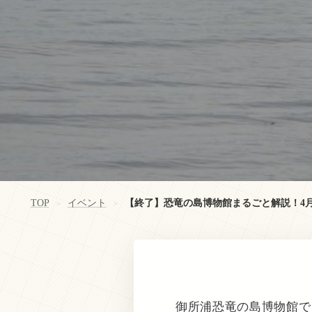
TOP
イベント
【終了】恐竜の島博物館まるごと解説！4月
>
>
御所浦恐竜の島博物館で