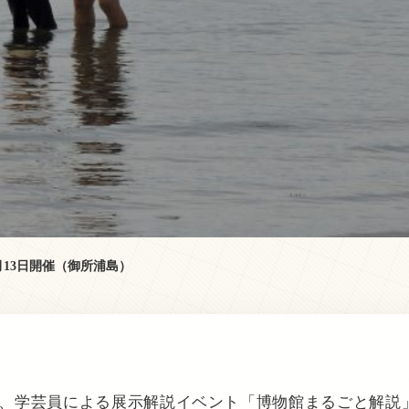
13日開催（御所浦島）
、学芸員による展示解説イベント「博物館まるごと解説」