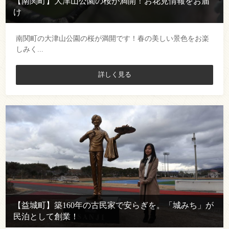
【南関町】大津山公園の桜が満開！お花見情報をお届
け
南関町の大津山公園の桜が満開です！春の美しい景色をお楽
しみく...
詳しく見る
【益城町】築160年の古民家で安らぎを。「城みち」が
民泊として創業！