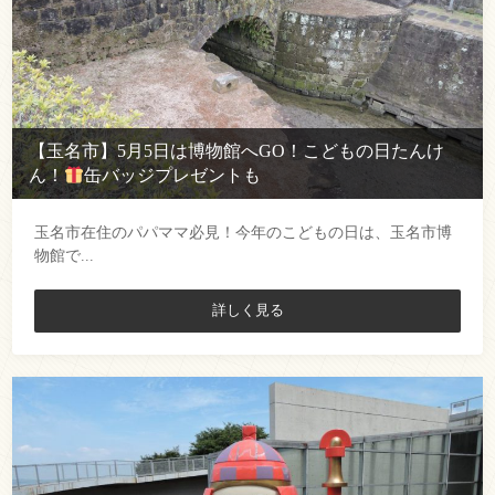
【玉名市】5月5日は博物館へGO！こどもの日たんけ
ん！
缶バッジプレゼントも
玉名市在住のパパママ必見！今年のこどもの日は、玉名市博
物館で...
詳しく見る