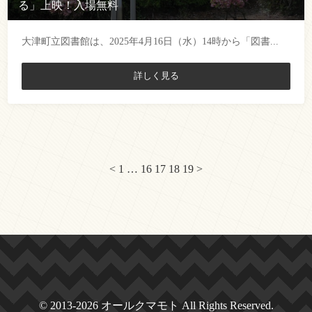
る」上映！入場無料
大津町立図書館は、2025年4月16日（水）14時から「図書...
詳しく見る
<
1
…
16
17
18
19
>
投
稿
の
ペ
ー
© 2013-2026 オールクマモト All Rights Reserved.