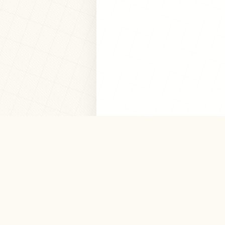
« 前の記事
上御倉古