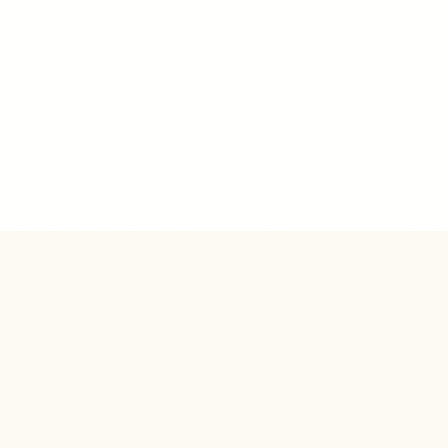
墳・下御倉古墳