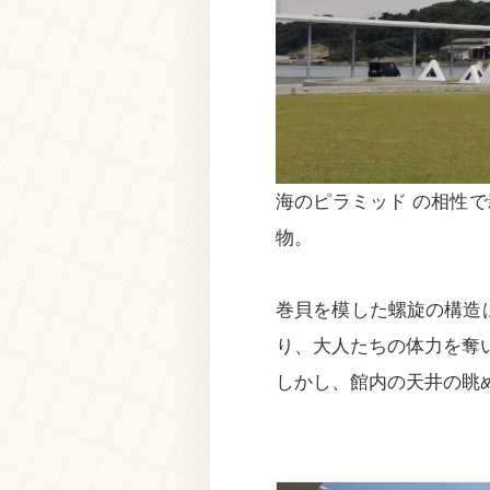
海のピラミッド の相性
物。
巻貝を模した螺旋の構造
り、大人たちの体力を奪
しかし、館内の天井の眺