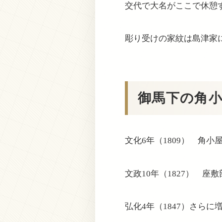
交代で大名がここで休憩
彫り受けの家紋は島津家
御馬下の角小
文化6年（1809） 角小
文政10年（1827） 座
弘化4年（1847）さらに