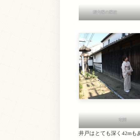
堀内家の家紋
玄関
井戸はとても深く42m