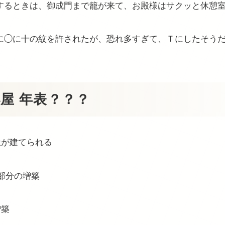
するときは、御成門まで籠が来て、お殿様はサクッと休憩
に◯に十の紋を許されたが、恐れ多すぎて、Ｔにしたそう
屋 年表？？？
屋が建てられる
敷部分の増築
増築