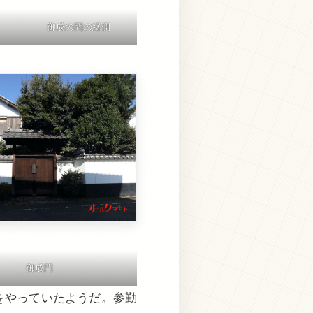
御成の間の縁側
御成門
をやっていたようだ。参勤