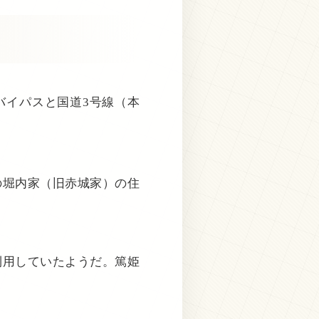
バイパスと国道3号線（本
の堀内家（旧赤城家）の住
利用していたようだ。篤姫