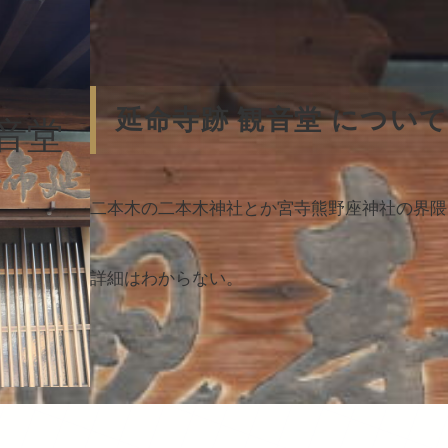
延命寺跡 観音堂 につい
音堂
二本木の二本木神社とか宮寺熊野座神社の界隈
詳細はわからない。