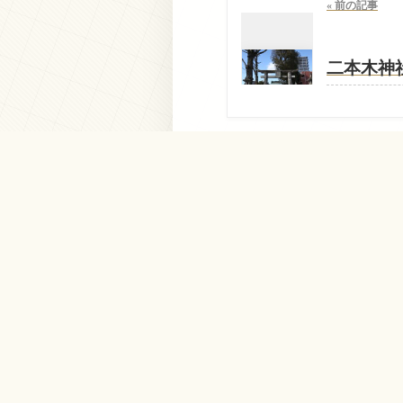
« 前の記事
二本木神