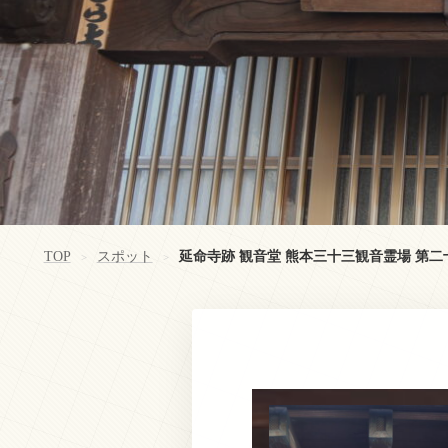
TOP
スポット
延命寺跡 観音堂 熊本三十三観音霊場 第
>
>