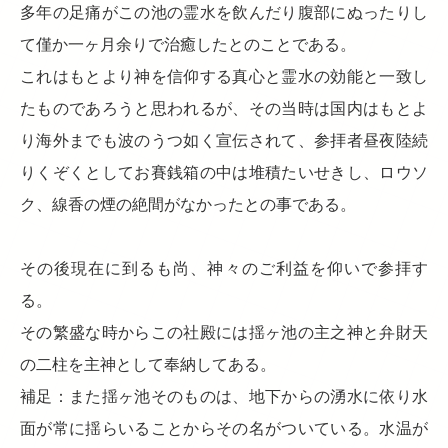
多年の足痛がこの池の霊水を飲んだり腹部にぬったりし
て僅か一ヶ月余りで治癒したとのことである。
これはもとより神を信仰する真心と霊水の効能と一致し
たものであろうと思われるが、その当時は国内はもとよ
り海外までも波のうつ如く宣伝されて、参拝者昼夜陸続
りくぞくとしてお賽銭箱の中は堆積たいせきし、ロウソ
ク、線香の煙の絶間がなかったとの事である。
その後現在に到るも尚、神々のご利益を仰いで参拝す
る。
その繁盛な時からこの社殿には揺ヶ池の主之神と弁財天
の二柱を主神として奉納してある。
補足：また揺ヶ池そのものは、地下からの湧水に依り水
面が常に揺らいることからその名がついている。水温が