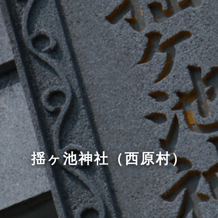
揺ヶ池神社（西原村）