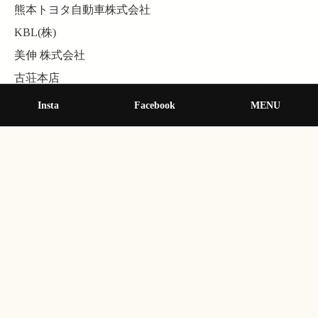
熊本トヨタ自動車株式会社
KBL(株)
美伸 株式会社
古荘本店
くまもとファッション協会
Insta
Facebook
MENU
株式会社ツカサ創研
一般財団法人 2019女子ハンドボール世界選手権大会組織
委員会
COCOSA
株式会社テラバル自動車学校
株式会社杉養蜂園 郷土・海鮮
肥後の陣屋
株式会社明和不動産
株式会社一鴻エンタテイメント、メンバーズWINS、有