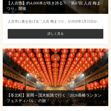
【人吉市】約4,600本が咲き誇る！「第47回 人吉 梅ま
つり」開催
人吉市に春を告げる「人吉 梅まつり」が2026年2月22日か...
詳しく見る
【苓北町】富岡～茂木航路で行く「2026長崎ランタン
フェスティバル」の旅