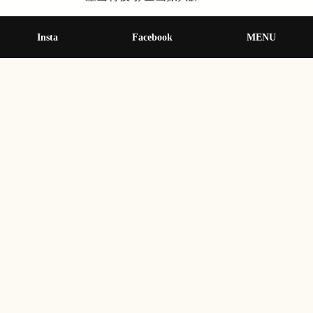
肥後銀行（宮地支店、内牧支店）
Insta
Facebook
MENU
熊本銀行（宮地支店、阿蘇支店）
詳細な手続きについては、村が発行する「取扱事業所の
手引き」をご参照ください。