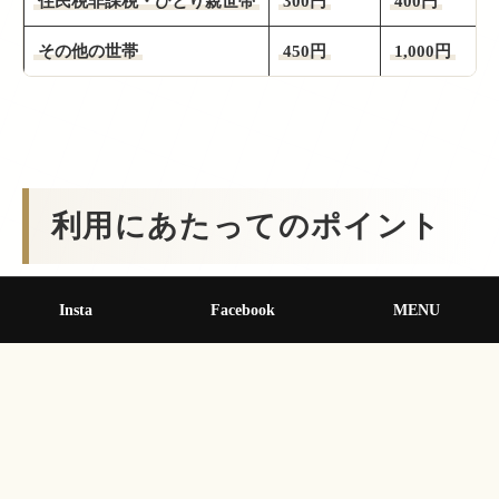
住民税非課税・ひとり親世帯
300円
400円
その他の世帯
450円
1,000円
利用にあたってのポイント
Insta
Facebook
MENU
計算方法
: ショートステイを「1泊2日」で利用す
る場合、2日分の料金となります（例：2,350円×2
日＝4,700円）。
対象
: 詳しい対象年齢や利用できる施設について
は、町のチラシまたは担当窓口でご確認くださ