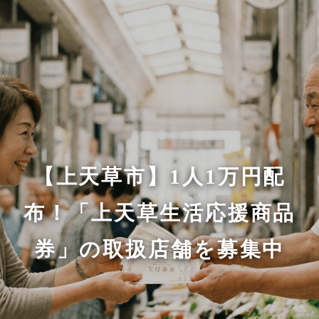
【上天草市】1人1万円配
布！「上天草生活応援商品
券」の取扱店舗を募集中