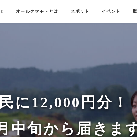
E
オールクマモトとは
スポット
イベント
に12,000円分
月中旬から届きま