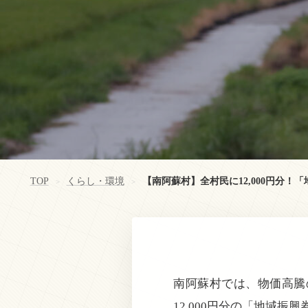
TOP
くらし・環境
【南阿蘇村】全村民に12,000円分！
>
>
南阿蘇村では、物価高騰
12,000円分の「地域振