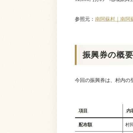
参照元：
南阿蘇村｜南阿
振興券の概
今回の振興券は、村内の
項目
内
配布額
村