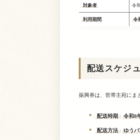
対象者
令
利用期間
令
配送スケジ
振興券は、世帯主宛にま
配送時期
:
令和8
配送方法
:
ゆうパ