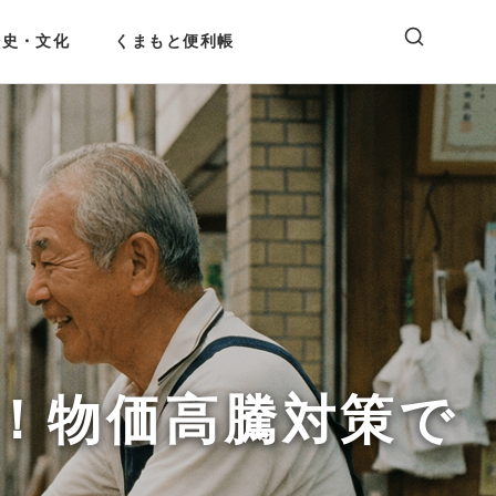
歴史・文化
くまもと便利帳
布！物価高騰対策で