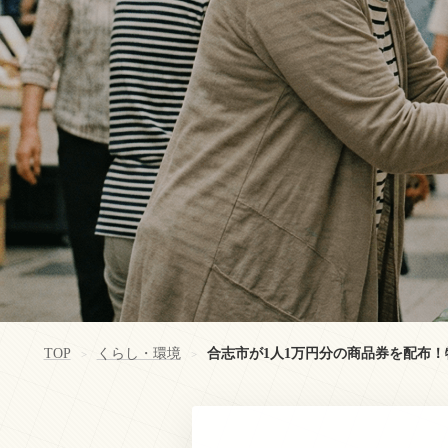
TOP
くらし・環境
合志市が1人1万円分の商品券を配布
>
>