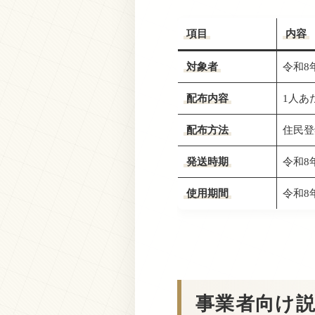
項目
内容
対象者
令和8
配布内容
1人あ
配布方法
住民登
発送時期
令和8
使用期間
令和8年
事業者向け