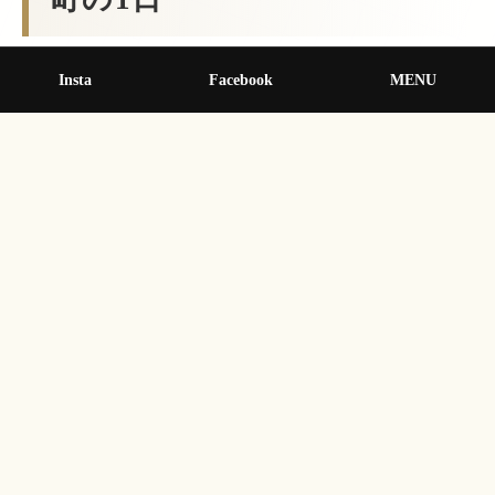
Insta
Facebook
MENU
ひなまつりの華やかな雰囲気と、マルシェの活気が融合
する特別な1日となります。ワークショップやお買い物、
美味しいグルメなど、あさぎり町の魅力が凝縮されたイ
ベントです。令和8年の春の思い出作りに、ご家族や友人
と足を運んでみてはいかがでしょうか。