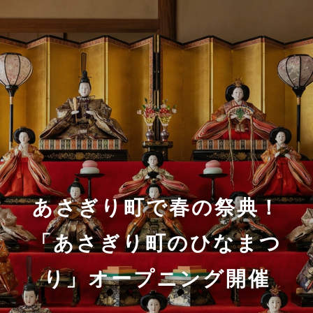
あさぎり町で春の祭典！
「あさぎり町のひなまつ
り」オープニング開催