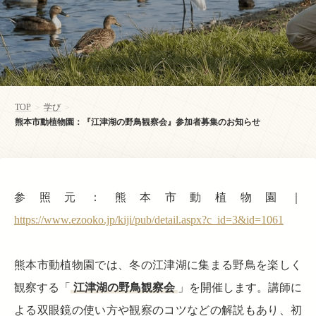
TOP
学び
>
>
熊本市動植物園：『江津湖の野鳥観察会』参加者募集のお知らせ
参照元：熊本市動植物園｜
https://www.ezooko.jp/kiji/pub/detail.aspx?c_id=3&id=1061
熊本市動植物園では、冬の江津湖に集まる野鳥を楽しく
観察する「
江津湖の野鳥観察会
」を開催します。講師に
よる双眼鏡の使い方や観察のコツなどの解説もあり、初