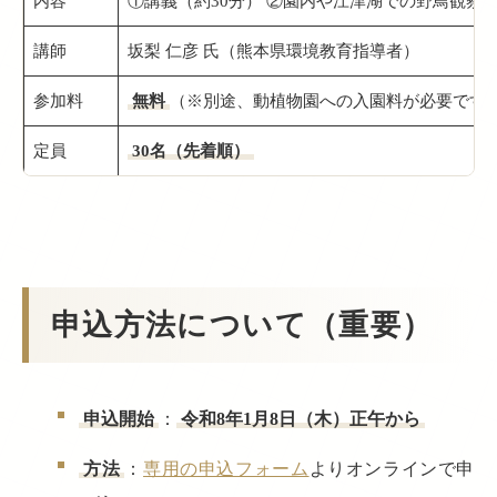
内容
①講義（約30分） ②園内や江津湖での野鳥観察（
講師
坂梨 仁彦 氏（熊本県環境教育指導者）
参加料
無料
（※別途、動植物園への入園料が必要です
定員
30名（先着順）
申込方法について（重要）
申込開始
：
令和8年1月8日（木）正午から
方法
：
専用の申込フォーム
よりオンラインで申