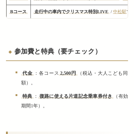
Bコース
走行中の車内でクリスマス特別LIVE
/
中松駅
で
参加費と特典（要チェック）
代金
：各コース
2,500円
（税込・大人こども同
額）。
特典
：
復路に使える片道記念乗車券付き
（有効
期間1年）。