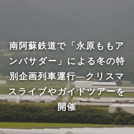
南阿蘇鉄道で「永原ももア
ンバサダー」による冬の特
別企画列車運行—クリスマ
スライブやガイドツアーを
開催