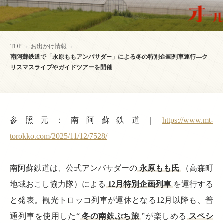
TOP
お出かけ情報
>
>
南阿蘇鉄道で「永原ももアンバサダー」による冬の特別企画列車運行—ク
リスマスライブやガイドツアーを開催
参照元：南阿蘇鉄道｜
https://www.mt-
torokko.com/2025/11/12/7528/
南阿蘇鉄道は、公式アンバサダーの
永原もも氏
（高森町
地域おこし協力隊）による
12月特別企画列車
を運行する
と発表。観光トロッコ列車が運休となる12月以降も、普
通列車を使用した“
冬の南鉄ぷち旅
”が楽しめる
スペシ