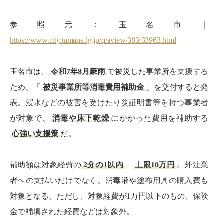
参照元：玉名市｜
https://www.city.tamana.lg.jp/q/aview/383/33963.html
玉名市は、
令和7年8月豪雨
で被災した事業所を支援する
ため、「
被災事業所等消毒費用補助金
」を交付すると発
表。浸水などの被害を受けたり災証明書等を持つ事業者
が対象で、
消毒や床下乾燥
にかかった費用を補助する
心強い支援策
だ。
補助額は対象経費の
2分の1以内
、
上限10万円
。外注業
者への支払いだけでなく、消毒液や塗布用具の購入費も
対象となる。ただし、対象経費が1万円以下のもの、保険
金で補填された経費などは対象外。