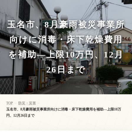
玉名市、8月豪雨被災事業所
向けに消毒・床下乾燥費用
を補助—上限10万円、12月
26日まで
TOP
防災・災害
>
>
玉名市、8月豪雨被災事業所向けに消毒・床下乾燥費用を補助—上限10万
円、12月26日まで