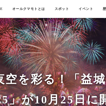
E
オールクマモトとは
スポット
イベント
火が夜空を彩る！「益
025」が10月25日に