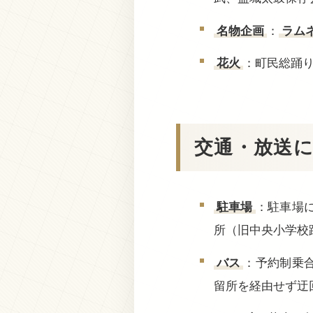
名物企画
：
ラム
花火
：町民総踊り
交通・放送
駐車場
：駐車場
所（旧中央小学校
バス
：予約制乗
留所を経由せず迂