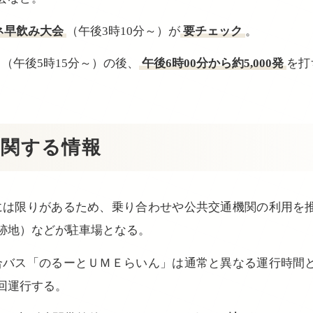
ネ早飲み大会
（午後3時10分～）が
要チェック
。
（午後5時15分～）の後、
午後6時00分から約5,000発
を打
に関する情報
には限りがあるため、乗り合わせや公共交通機関の利用を
跡地）などが駐車場となる。
合バス「のるーとＵＭＥらいん」は通常と異なる運行時間
回運行する。