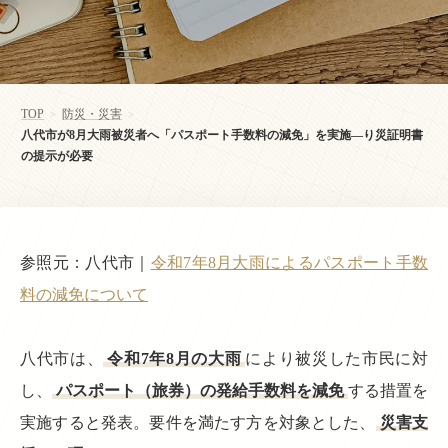
TOP
防災・災害
>
>
八代市が8月大雨被災者へ「パスポート手数料の減免」を実施—り災証明書
の提示が必要
参照元：八代市｜
令和7年8月大雨によるパスポート手数
料の減免について
八代市は、
令和7年8月の大雨
により被災した市民に対
し、
パスポート（旅券）の発給手数料を減免
する措置を
実施すると発表。要件を満たす方を対象とした、
災害支