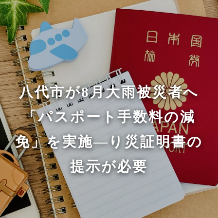
八代市が8月大雨被災者へ
「パスポート手数料の減
免」を実施—り災証明書の
提示が必要