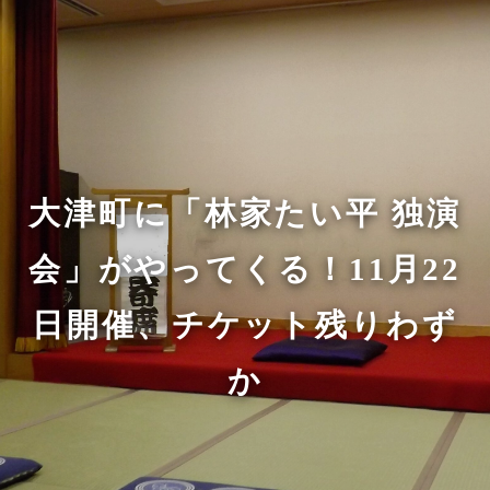
大津町に「林家たい平 独演
会」がやってくる！11月22
日開催、チケット残りわず
か