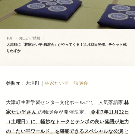
TOP
お出かけ情報
>
>
大津町に「林家たい平 独演会」がやってくる！11月22日開催、チケット残
りわずか
参照元：大津町｜
林家たい平 独演会
大津町生涯学習センター文化ホールにて、人気落語家
林
家たい平さん
の独演会が開催決定。
令和7年11月22日
（土曜日）に、軽妙なトークとテンポの良い落語が魅力
の「たい平ワールド」を堪能できるスペシャルな公演
と