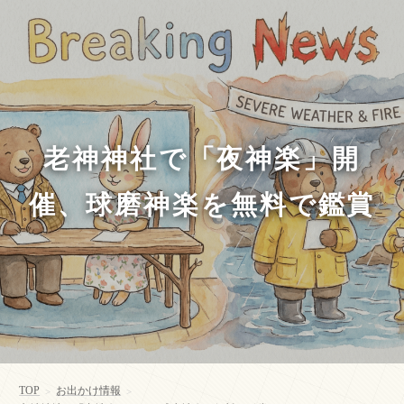
老神神社で「夜神楽」開
催、球磨神楽を無料で鑑賞
TOP
お出かけ情報
>
>