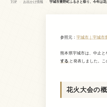
TOP
お出かけ情報
宇城市豊野町ふるさと祭り、今年は花
>
>
参照元：
宇城市｜宇城市
熊本県宇城市は、中止と
する
と発表しました。こ
花火大会の